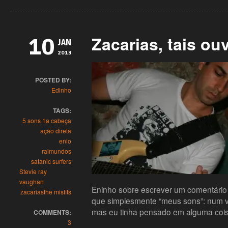
Zacarias, tais ou
10
JAN
2013
POSTED BY:
Edinho
TAGS:
5 sons 1a cabeça
ação direta
enio
raimundos
satanic surfers
Stevie ray
vaughan
Eninho sobre escrever um comentário
zacarias
the misfits
que simplesmente “meus sons”: num 
mas eu tinha pensado em alguma coi
COMMENTS:
3