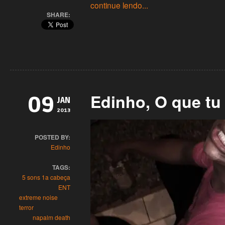
continue lendo...
SHARE:
Edinho, O que tu
09
JAN
2013
POSTED BY:
Edinho
TAGS:
5 sons 1a cabeça
ENT
extreme noise
terror
napalm death