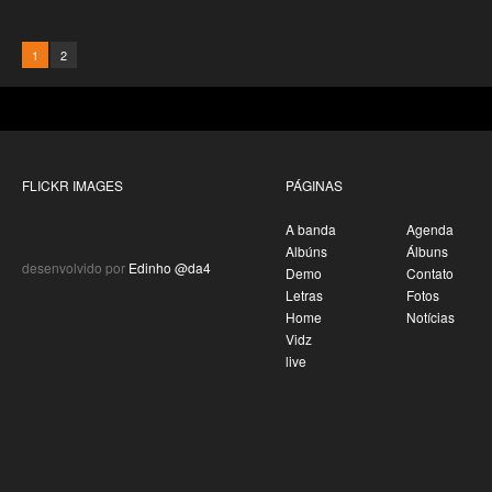
1
2
FLICKR IMAGES
PÁGINAS
A banda
Agenda
Albúns
Álbuns
desenvolvido por
Edinho @da4
Demo
Contato
Letras
Fotos
Home
Notícias
Vidz
live