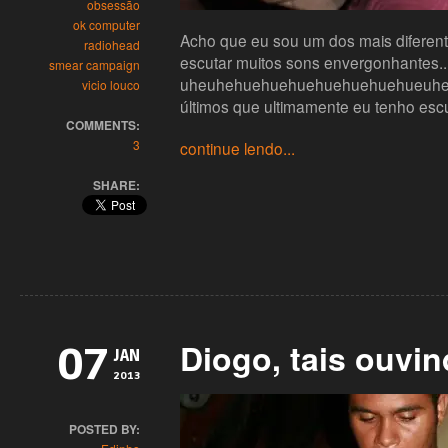
obsessão
ok computer
Acho que eu sou um dos mais diferent
radiohead
escutar muitos sons envergonhantes.
smear campaign
uheuhehuehuehuehuehuehuehueuheu
vicio louco
últimos que ultimamente eu tenho es
COMMENTS:
3
continue lendo...
SHARE:
Diogo, tais ouvi
07
JAN
2013
POSTED BY: