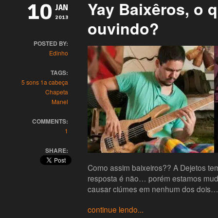
Yay Baixêros, o 
10
JAN
2013
ouvindo?
POSTED BY:
Edinho
TAGS:
5 sons 1a cabeça
Chapeta
Manel
COMMENTS:
1
SHARE:
Como assim baixeiros?? A Dejetos te
resposta é não… porém estamos muda
causar ciúmes em nenhum dos dois…
continue lendo...