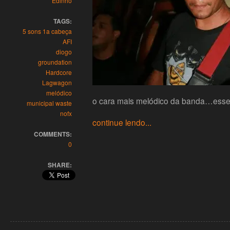
Edinho
TAGS:
5 sons 1a cabeça
AFI
diogo
groundation
Hardcore
Lagwagon
melódico
o cara mais melódico da banda…esse
municipal waste
nofx
continue lendo...
COMMENTS:
0
SHARE: