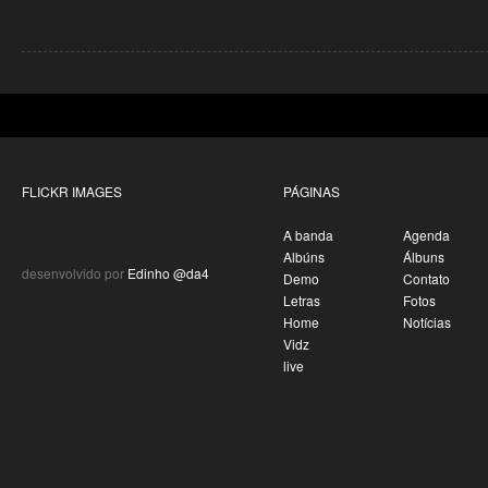
FLICKR IMAGES
PÁGINAS
A banda
Agenda
Albúns
Álbuns
desenvolvido por
Edinho @da4
Demo
Contato
Letras
Fotos
Home
Notícias
Vidz
live